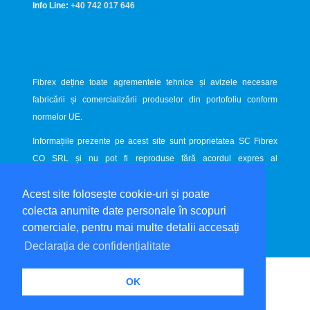
Info Line:
+40 742 017 646
Fibrex deține toate agrementele tehnice și avizele necesare
fabricării și comercializării produselor din portofoliu conform
normelor UE.
Informațiile prezente pe acest site sunt proprietatea SC Fibrex
CO SRL și nu pot fi reproduse fără acordul expres al
proprietarului.
Acest site folosește cookie-uri și poate
Website dezvoltat de
LiveCOM
colecta anumite date personale în scopuri
comerciale, pentru mai multe detalii accesați
Declarația de confidențialitate
OK