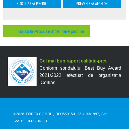
FLOCULAREA PISCINEI
PREVENIREA ALGELOR
Înapoi la Produse intretinere piscina
Cel mai bun raport calitate-pret
Conform sondajului Best Buy Award
2021/2022 efectuat de organizatia
iCertias.
©2026
FIBREX CO SRL
,
RO9560150
, J31/133/1997, Cap.
Social: 1.037.734 LEI