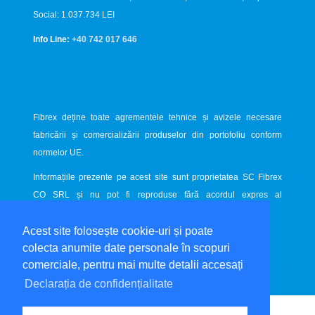
Social: 1.037.734 LEI
Info Line:
+40 742 017 646
Fibrex deține toate agrementele tehnice și avizele necesare
fabricării și comercializării produselor din portofoliu conform
normelor UE.
Informațiile prezente pe acest site sunt proprietatea SC Fibrex
CO SRL și nu pot fi reproduse fără acordul expres al
proprietarului.
Acest site folosește cookie-uri și poate
Website dezvoltat de
LiveCOM
colecta anumite date personale în scopuri
comerciale, pentru mai multe detalii accesați
Declarația de confidențialitate