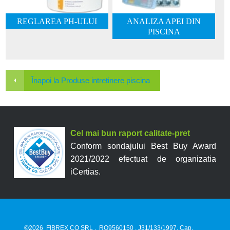
REGLAREA PH-ULUI
ANALIZA APEI DIN
PISCINA
Înapoi la Produse intretinere piscina
Cel mai bun raport calitate-pret
Conform sondajului Best Buy Award
2021/2022 efectuat de organizatia
iCertias.
©2026
FIBREX CO SRL
,
RO9560150
, J31/133/1997, Cap.