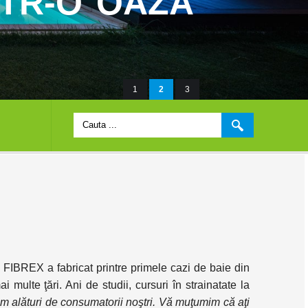
TR-O OAZĂ
1
2
3
 FIBREX a fabricat printre primele cazi de baie din
multe ţări. Ani de studii, cursuri în strainatate la
m alături de consumatorii noştri. Vă muţumim că aţi