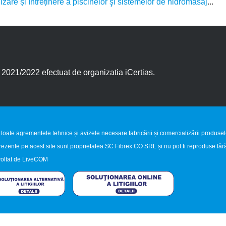
ilizare și întreținere a piscinelor şi sistemelor de hidromasaj
...
021/2022 efectuat de organizatia iCertias.
 toate agrementele tehnice și avizele necesare fabricării și comercializării produse
prezente pe acest site sunt proprietatea SC Fibrex CO SRL și nu pot fi reproduse fără
oltat de
LiveCOM