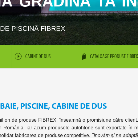
Ă GRĂDINA TA ÎN
DE PISCINĂ FIBREX
CABINE DE DUS
CATALOAGE PRODUSE FIBREX
BAIE, PISCINE, CABINE DE DUS
 milion de produse
FIBREX
, înseamnă o promisiune către client.
ă în România, iar acum produsele autohtone sunt exportate în mai 
nsolidat fabricarea de produse competitive.
"Inovăm şi ne adaptă