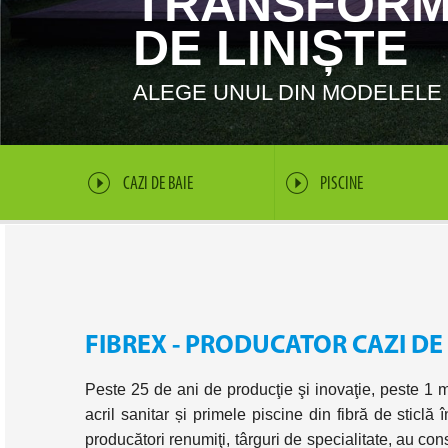
TRANSFORM
DE LINIȘTE
ALEGE UNUL DIN MODELELE 
CAZI DE BAIE
PISCINE
FIBREX - PRODUCATOR CAZI DE 
Peste 25 de ani de producţie şi inovaţie, peste 1
acril sanitar și primele piscine din fibră de sticl
producători renumiţi, târguri de specialitate, au co