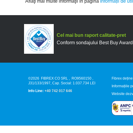
Aflaţi mai multe informaţii în pagina
Informații de ut
Cel mai bun raport calitate-pret
Conform sondajului Best Buy Award 2
©2026
FIBREX CO SRL
,
RO9560150
,
Fibrex deține
J31/133/1997, Cap. Social: 1.037.734 LEI
Informațiile 
Info Line:
+40 742 017 646
Website dezv