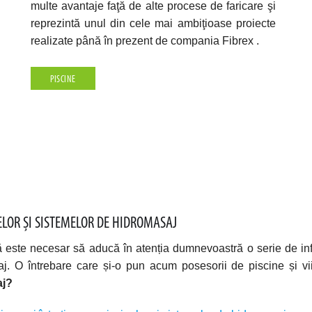
multe avantaje faţă de alte procese de faricare şi
reprezintă unul din cele mai ambiţioase proiecte
realizate până în prezent de compania Fibrex .
PISCINE
NELOR ŞI SISTEMELOR DE HIDROMASAJ
 este necesar să aducă în atenția dumnevoastră o serie de infor
aj. O întrebare care și-o pun acum posesorii de piscine și viit
aj?