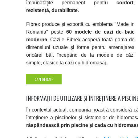
îmbunătăţite permanent pentru
confort,
rezistenţă, durabilitate
.
Fibrex produce și exportă cu emblema "Made in
Romania" peste
60 modele de cazi de baie
moderne
. Căzile Fibrex acoperă toată gama de
dimensiuni uzuale şi forme pentru amenajarea
oricărei băi, începând de la modele de căzi
simple, clasice la căzi cu hidromasaj.
CAZI DE BAIE
INFORMAȚII DE UTILIZARE ȘI ÎNTREȚINERE A PISCI
În contextul actual, compania noastră consideră că
întreținere a piscinelor şi sistemelor de hidromas
răspândească prin piscine și cada cu hidromas