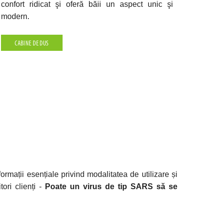
confort ridicat şi oferă băii un aspect unic şi
modern.
CABINE DE DUS
mații esențiale privind modalitatea de utilizare și
ori clienți -
Poate un virus de tip SARS să se