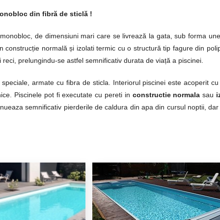
onobloc din fibră de sticlă !
tip monobloc, de dimensiuni mari care se livrează la gata, sub forma unei
n construcție normală și izolati termic cu o structură tip fagure din pol
i reci, prelungindu-se astfel semnificativ durata de viață a piscinei.
 speciale, armate cu fibra de sticla. Interiorul piscinei este acoperit c
ice. Piscinele pot fi executate cu pereti in
constructie normala
sau
i
nueaza semnificativ pierderile de caldura din apa din cursul noptii, dar 