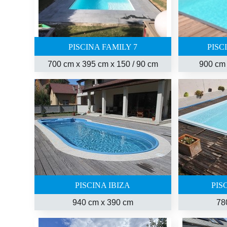
PISCINA FAMILY 7
PISC
700 cm x 395 cm x 150 / 90 cm
900 cm 
PISCINA IBIZA
PIS
940 cm
x
390 cm
78