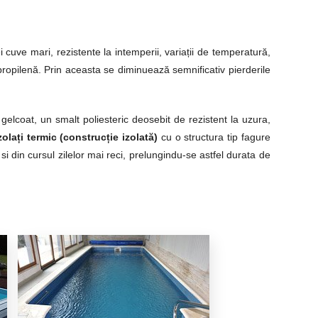
 cuve mari, rezistente la intemperii, variații de temperatură,
ipropilenă. Prin aceasta se diminuează semnificativ pierderile
u gelcoat, un smalt poliesteric deosebit de rezistent la uzura,
zolați termic
(construcție izolată)
cu o structura tip fagure
si din cursul zilelor mai reci, prelungindu-se astfel durata de