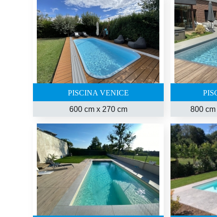
PISCINA VENICE
PIS
600 cm
x
270 cm
800 cm 