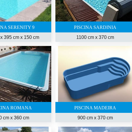
INA SERENITY 9
PISCINA SARDINIA
x 395 cm x 150 cm
1100 cm
x
370 cm
CINA ROMANA
PISCINA MADEIRA
0 cm
x
360 cm
900 cm
x
370 cm