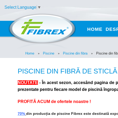
Select Language
▼
HOME
DES
Home
Piscine
Piscine din fibra
Piscine din fib
»
»
»
PISCINE DIN FIBRĂ DE STICLĂ
NOUTATE
- În acest sezon, accesând pagina de 
prezentate pentru fiecare model de piscină îngropa
PROFITĂ ACUM
de ofertele noastre !
70%
din producția de piscine Fibrex este destinată expo