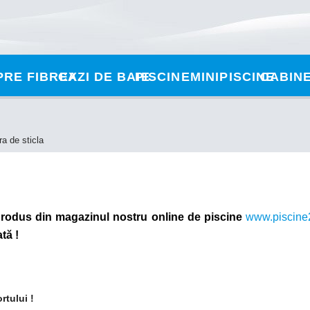
PRE FIBREX
CAZI DE BAIE
PISCINE
MINIPISCINE
CABINE
ra de sticla
produs din magazinul nostru online de piscine
www.piscine
tă !
rtului !