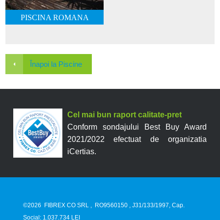
PISCINA ROMANA
Înapoi la Piscine
Cel mai bun raport calitate-pret
Conform sondajului Best Buy Award
2021/2022 efectuat de organizatia
iCertias.
©2026
FIBREX CO SRL
,
RO9560150
, J31/133/1997, Cap.
Social: 1.037.734 LEI