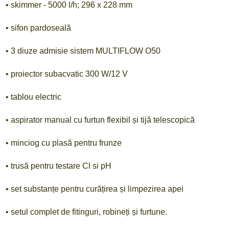
• skimmer - 5000 l/h; 296 x 228 mm
• sifon pardoseală
• 3 diuze admisie sistem MULTIFLOW O50
• proiector subacvatic 300 W/12 V
• tablou electric
• aspirator manual cu furtun flexibil și tijă telescopică
• minciog cu plasă pentru frunze
• trusă pentru testare Cl si pH
• set substanțe pentru curățirea și limpezirea apei
• setul complet de fitinguri, robineți și furtune.