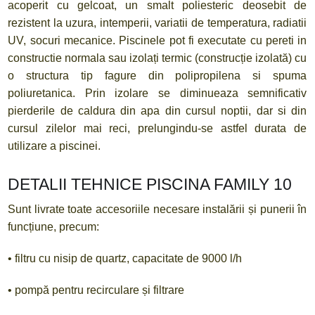
acoperit cu gelcoat, un smalt poliesteric deosebit de
rezistent la uzura, intemperii, variatii de temperatura, radiatii
UV, socuri mecanice. Piscinele pot fi executate cu pereti in
constructie normala sau izolați termic (construcție izolată) cu
o structura tip fagure din polipropilena si spuma
poliuretanica. Prin izolare se diminueaza semnificativ
pierderile de caldura din apa din cursul noptii, dar si din
cursul zilelor mai reci, prelungindu-se astfel durata de
utilizare a piscinei.
DETALII TEHNICE PISCINA FAMILY 10
Sunt livrate toate accesoriile necesare instalării și punerii în
funcțiune, precum:
• filtru cu nisip de quartz, capacitate de 9000 l/h
• pompă pentru recirculare și filtrare