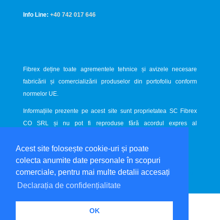
Info Line:
+40 742 017 646
Fibrex deține toate agrementele tehnice și avizele necesare
fabricării și comercializării produselor din portofoliu conform
normelor UE.
Informațiile prezente pe acest site sunt proprietatea SC Fibrex
CO SRL și nu pot fi reproduse fără acordul expres al
proprietarului.
Acest site folosește cookie-uri și poate
Website dezvoltat de
LiveCOM
colecta anumite date personale în scopuri
comerciale, pentru mai multe detalii accesați
Declarația de confidențialitate
OK