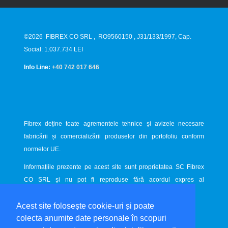
©2026
FIBREX CO SRL
,
RO9560150
, J31/133/1997, Cap.
Social: 1.037.734 LEI
Info Line:
+40 742 017 646
Fibrex deține toate agrementele tehnice și avizele necesare
fabricării și comercializării produselor din portofoliu conform
normelor UE.
Informațiile prezente pe acest site sunt proprietatea SC Fibrex
CO SRL și nu pot fi reproduse fără acordul expres al
proprietarului.
Acest site folosește cookie-uri și poate
Website dezvoltat de
LiveCOM
colecta anumite date personale în scopuri