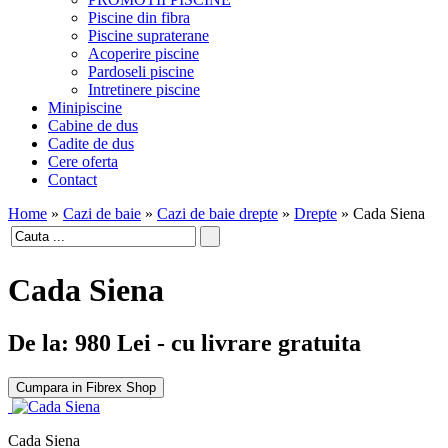
Piscine din fibra
Piscine supraterane
Acoperire piscine
Pardoseli piscine
Intretinere piscine
Minipiscine
Cabine de dus
Cadite de dus
Cere oferta
Contact
Home
»
Cazi de baie
»
Cazi de baie drepte
»
Drepte
»
Cada Siena
Cada Siena
De la:
980
Lei
- cu livrare gratuita
Cumpara in Fibrex Shop
Cada Siena