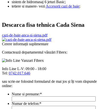
sistem de hidromasaj 6 jeturi Basic;
tetiere si manere- vezi
Accesorii cazi de baie
;
Descarca fisa tehnica Cada Siena
cazi-de-baie-anca-si-siena.pdf
Cerere informații suplimentare
Contactează departamentul vânzări Fibrex:
Info Line
L-V: 09:00 - 18:00
Tel:
0742.017.646
sau scrie-ne folosind formularul de mai jos și îți vom răspunde
online:
Nume si prenume:
*
Numar de telefon:
*