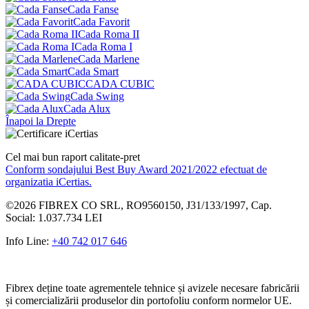
Cada Fanse
Cada Favorit
Cada Roma II
Cada Roma I
Cada Marlene
Cada Smart
CADA CUBIC
Cada Swing
Cada Alux
Înapoi la Drepte
Cel mai bun raport calitate-pret
Conform sondajului Best Buy Award 2021/2022 efectuat de
organizatia iCertias.
©2026
FIBREX CO SRL
,
RO9560150
, J31/133/1997, Cap.
Social: 1.037.734 LEI
Info Line:
+40 742 017 646
Fibrex deține toate agrementele tehnice și avizele necesare fabricării
și comercializării produselor din portofoliu conform normelor UE.