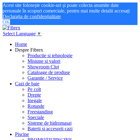
Acest site folosește cookie-uri și poate colecta anumite date
personale în scopuri comerciale, pentru mai multe detalii accesați
Declarația de confidențialitate
OK
Select Language
▼
Home
Despre Fibrex
Productie si tehnologie
Misiune si valori
Showroom Cluj
Cataloage de produse
Garantie / Service
Cazi de baie
Pe colt
Drepte
Inegale
Rotunde
Freestanding
Speciale
Sisteme de hidromasaj
Baterii si accesorii cazi
Piscine
PROMOTII PISCINE