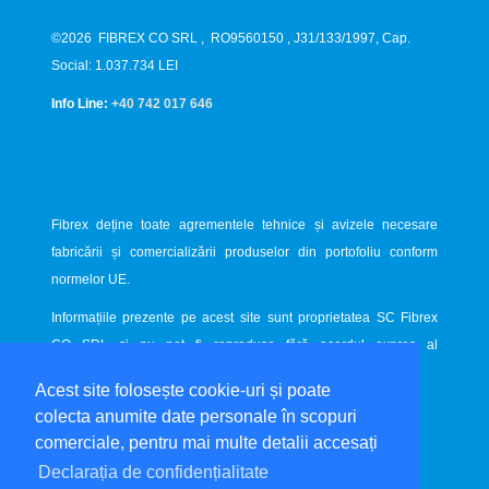
©2026
FIBREX CO SRL
,
RO9560150
, J31/133/1997, Cap.
Social: 1.037.734 LEI
Info Line:
+40 742 017 646
Fibrex deține toate agrementele tehnice și avizele necesare
fabricării și comercializării produselor din portofoliu conform
normelor UE.
Informațiile prezente pe acest site sunt proprietatea SC Fibrex
CO SRL și nu pot fi reproduse fără acordul expres al
proprietarului.
Acest site folosește cookie-uri și poate
Website dezvoltat de
LiveCOM
colecta anumite date personale în scopuri
comerciale, pentru mai multe detalii accesați
Declarația de confidențialitate