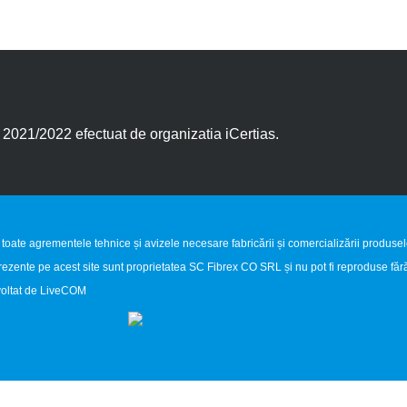
021/2022 efectuat de organizatia iCertias.
 toate agrementele tehnice și avizele necesare fabricării și comercializării produse
prezente pe acest site sunt proprietatea SC Fibrex CO SRL și nu pot fi reproduse fără
oltat de
LiveCOM