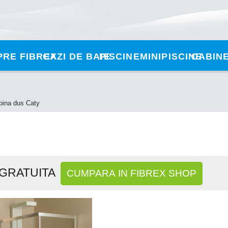
PRE FIBREX
CAZI DE BAIE
PISCINE
MINIPISCINE
CABINE
bina dus Caty
 GRATUITA
CUMPARA IN FIBREX SHOP