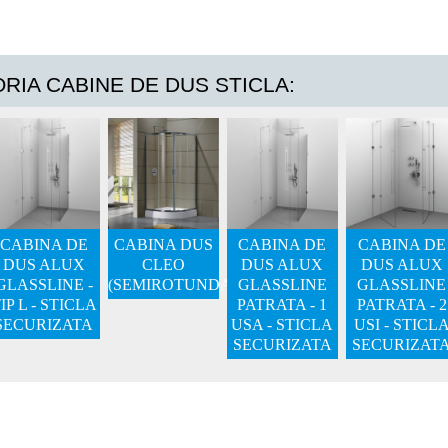
ORIA CABINE DE DUS STICLA:
CABINA DE
CABINA DUS
CABINA DE
CABINA DE
DUS ALUX
CLEO
DUS ALUX
DUS ALUX
GLASSLINE -
(SEMIROTUNDA)
GLASSLINE
GLASSLINE
IP L - STICLA
PATRATA - 1
PATRATA - 2
SECURIZATA
USA - STICLA
USI - STICL
SECURIZATA
SECURIZAT