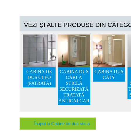
VEZI ȘI ALTE PRODUSE DIN CATEG
CABINA DE
CABINA DUS
CABINA DUS
DUS CLEO
CARLA
CATY
(PATRATA)
STICLĂ
SECURIZATĂ
T
TRATATĂ
ANTICALCAR
Înapoi la Cabine de dus sticla