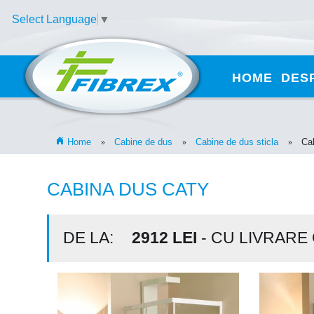
Select Language
▼
HOME
DES
Home
Cabine de dus
Cabine de dus sticla
Ca
»
»
»
CABINA DUS CATY
DE LA:
2912
LEI
- CU LIVRARE