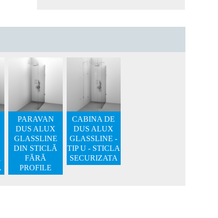
PARAVAN
CABINA DE
DUS ALUX
DUS ALUX
GLASSLINE
GLASSLINE -
DIN STICLĂ
TIP U - STICLA
A
FĂRĂ
SECURIZATA
A
PROFILE