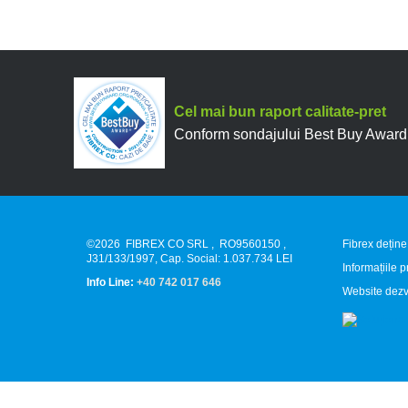
Cel mai bun raport calitate-pret
Conform sondajului Best Buy Award 2
©2026
FIBREX CO SRL
,
RO9560150
,
Fibrex deține
J31/133/1997, Cap. Social: 1.037.734 LEI
Informațiile 
Info Line:
+40 742 017 646
Website dezv