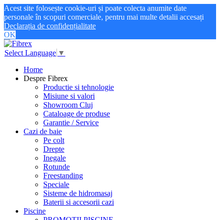
Acest site folosește cookie-uri și poate colecta anumite date
personale în scopuri comerciale, pentru mai multe detalii accesați
Declarația de confidențialitate
OK
Select Language
▼
Home
Despre Fibrex
Productie si tehnologie
Misiune si valori
Showroom Cluj
Cataloage de produse
Garantie / Service
Cazi de baie
Pe colt
Drepte
Inegale
Rotunde
Freestanding
Speciale
Sisteme de hidromasaj
Baterii si accesorii cazi
Piscine
PROMOTII PISCINE