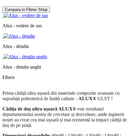
Cumpara in Fibrex Shop
Alux - vedere de sus
Alux - detaliu
Alux - detaliu unghi
Fibrex
Prima cădiță ultra ușoară din materiale compozite avansate cu
suprafață poliesterică de înaltă calitate -
ALUX®
ULST !
Cădița de duș ultra ușoară ALUX®
este rezultatul
departamentului nostru de cercetare și dezvoltare, unde inginerii
noștri au creat cea mai ușoară și mai rezistentă la impact cădiță de
duș de pe piață.
Dimensiuni disponibile:
90x90 ; 120x80 ; 120x90 ; 140x80 ;