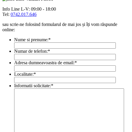
Info Line
L-V: 09:00 - 18:00
Tel:
0742.017.646
sau scrie-ne folosind formularul de mai jos și îți vom răspunde
online:
Nume si prenume:
*
Numar de telefon:
*
Adresa dumneavoastra de email:
*
Localitate:
*
Informatii solicitate:
*