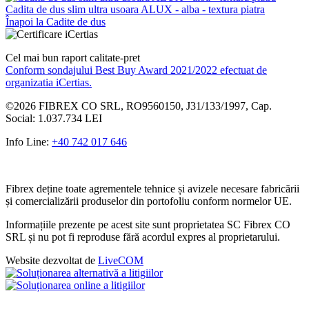
Cadita de dus slim ultra usoara ALUX - alba - textura piatra
Înapoi la Cadite de dus
Cel mai bun raport calitate-pret
Conform sondajului Best Buy Award 2021/2022 efectuat de
organizatia iCertias.
©2026
FIBREX CO SRL
,
RO9560150
, J31/133/1997, Cap.
Social: 1.037.734 LEI
Info Line:
+40 742 017 646
Fibrex deține toate agrementele tehnice și avizele necesare fabricării
și comercializării produselor din portofoliu conform normelor UE.
Informațiile prezente pe acest site sunt proprietatea SC Fibrex CO
SRL și nu pot fi reproduse fără acordul expres al proprietarului.
Website dezvoltat de
LiveCOM