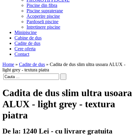
Piscine din fibra
Piscine supraterane
Acoperire piscine
Pardoseli piscine
Intretinere piscine
Minipiscine
Cabine de dus
Cadite de dus
Cere oferta
Contact
Home
»
Cadite de dus
»
Cadita de dus slim ultra usoara ALUX -
light grey - textura piatra
Cadita de dus slim ultra usoara
ALUX - light grey - textura
piatra
De la:
1240
Lei
- cu livrare gratuita