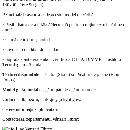
140x90 ; 160x90 (cm)
Principalele avantaje
ale acestui model de cădiță:
• Posibilitatea de a fi tăiată/decupată pentru a obține exact mărimea
dorită
• Gamă de texturi și culori
• Diverse modalități de instalare
• Suprafață antiderapantă – certificată C3 - AIDIMME – Instituto
Tecnologico - Spania
Texturi disponibile
– Piatră (Stone) și Picături de ploaie (Rain
Drops) .
Model grilaj metalic
- găuri pătrate / găuri rotunde
Culori
– alb, negru, dark grey și light grey.
Cerere informații suplimentare
Contactează departamentul vânzări Fibrex: