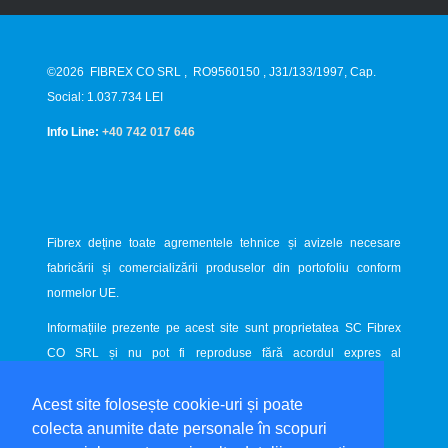
©2026
FIBREX CO SRL
,
RO9560150
, J31/133/1997, Cap.
Social: 1.037.734 LEI
Info Line:
+40 742 017 646
Fibrex deține toate agrementele tehnice și avizele necesare
fabricării și comercializării produselor din portofoliu conform
normelor UE.
Informațiile prezente pe acest site sunt proprietatea SC Fibrex
CO SRL și nu pot fi reproduse fără acordul expres al
proprietarului.
Acest site folosește cookie-uri și poate
Website dezvoltat de
LiveCOM
colecta anumite date personale în scopuri