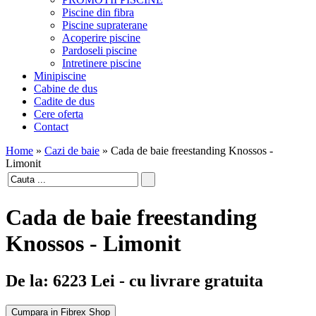
Piscine din fibra
Piscine supraterane
Acoperire piscine
Pardoseli piscine
Intretinere piscine
Minipiscine
Cabine de dus
Cadite de dus
Cere oferta
Contact
Home
»
Cazi de baie
»
Cada de baie freestanding Knossos -
Limonit
Cada de baie freestanding
Knossos - Limonit
De la:
6223
Lei
- cu livrare gratuita
Cumpara in Fibrex Shop