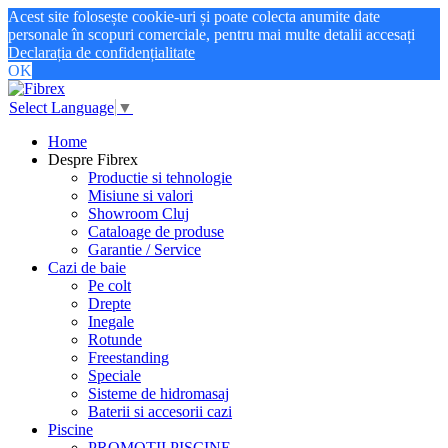
Acest site folosește cookie-uri și poate colecta anumite date
personale în scopuri comerciale, pentru mai multe detalii accesați
Declarația de confidențialitate
OK
Select Language
▼
Home
Despre Fibrex
Productie si tehnologie
Misiune si valori
Showroom Cluj
Cataloage de produse
Garantie / Service
Cazi de baie
Pe colt
Drepte
Inegale
Rotunde
Freestanding
Speciale
Sisteme de hidromasaj
Baterii si accesorii cazi
Piscine
PROMOTII PISCINE