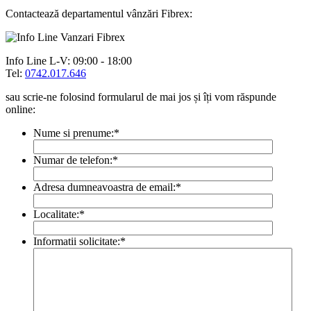
Contactează departamentul vânzări Fibrex:
Info Line
L-V: 09:00 - 18:00
Tel:
0742.017.646
sau scrie-ne folosind formularul de mai jos și îți vom răspunde
online:
Nume si prenume:
*
Numar de telefon:
*
Adresa dumneavoastra de email:
*
Localitate:
*
Informatii solicitate:
*