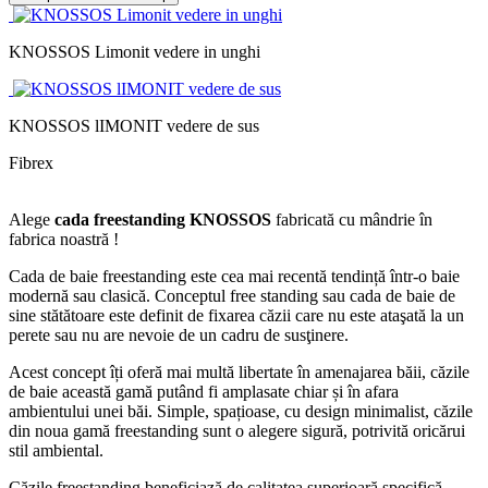
KNOSSOS Limonit vedere in unghi
KNOSSOS lIMONIT vedere de sus
Fibrex
Alege
cada freestanding KNOSSOS
fabricată cu mândrie în
fabrica noastră !
Cada de baie freestanding este cea mai recentă tendință într-o baie
modernă sau clasică. Conceptul free standing sau cada de baie de
sine stătătoare este definit de fixarea căzii care nu este ataşată la un
perete sau nu are nevoie de un cadru de susţinere.
Acest concept îți oferă mai multă libertate în amenajarea băii, căzile
de baie această gamă putând fi amplasate chiar și în afara
ambientului unei băi. Simple, spațioase, cu design minimalist, căzile
din noua gamă freestanding sunt o alegere sigură, potrivită oricărui
stil ambiental.
Căzile freestanding beneficiază de calitatea superioară specifică